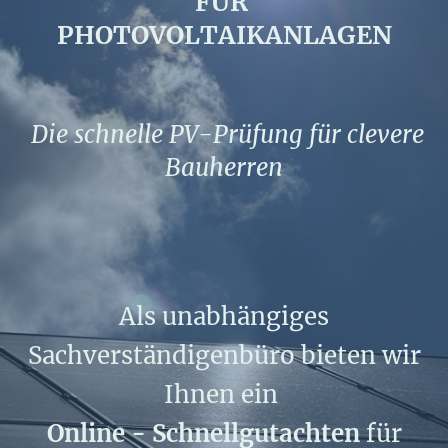
FÜR
PHOTOVOLTAIKANLAGEN
Die schnelle PV-Prüfung für clevere
Bauherren
Als unabhängiges
Sachverständigenbüro bieten wir
Ihnen ein
Online - Schnellgutachten
für